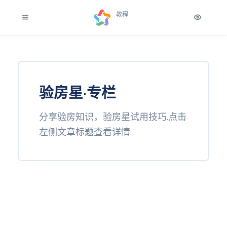
教程
验房星·专栏
分享验房知识，验房星试用技巧.点击
左侧文章标题查看详情.
验房学
堂
视频
教程
验房
星答